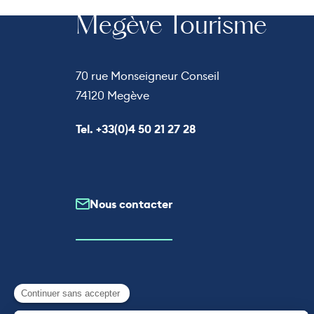
Megève Tourisme
70 rue Monseigneur Conseil
74120 Megève
Appeler le
Tel. +33(0)4 50 21 27 28
Nous contacter