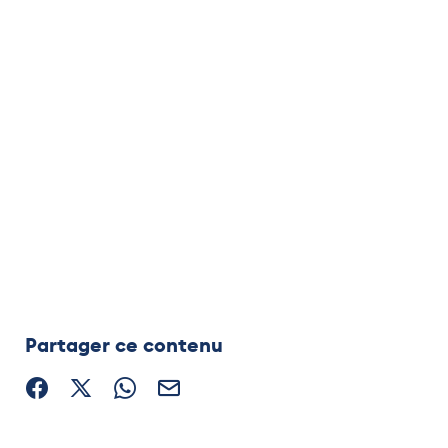
Partager ce contenu
Partager sur Facebook (nouvelle fenêtre)
Partager sur X / Twitter (nouvelle fenêtre)
Partager sur WhatsApp
Partager par mail