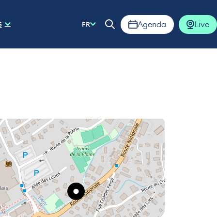
Agenda
Live
S
FR
Ouvrir la barre de rech