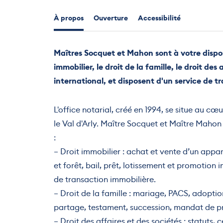
À propos
Ouverture
Accessibilité
Maîtres Socquet et Mahon sont à votre disposi
immobilier, le droit de la famille, le droit des 
international, et disposent d'un service de t
L'office notarial, créé en 1994, se situe au cœ
le Val d'Arly. Maître Socquet et Maître Maho
:
– Droit immobilier : achat et vente d’un appart
et forêt, bail, prêt, lotissement et promotion
de transaction immobilière.
– Droit de la famille : mariage, PACS, adopti
partage, testament, succession, mandat de pro
– Droit des affaires et des sociétés : statuts,