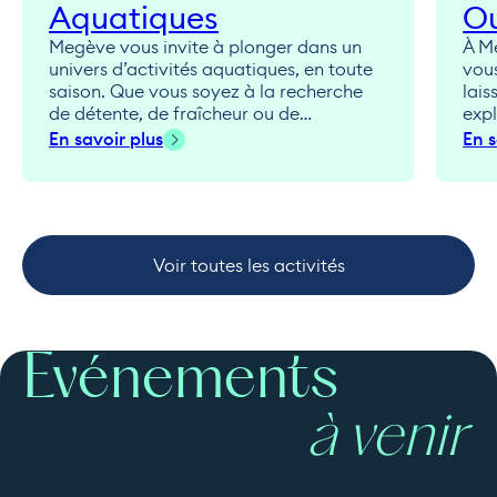
Aquatiques
O
Megève vous invite à plonger dans un
À Me
univers d’activités aquatiques, en toute
vous
saison. Que vous soyez à la recherche
lais
de détente, de fraîcheur ou de
exp
sensations fortes, l’eau est ici un terrain
solo
En savoir plus
En s
de jeu à part entière. Entre piscines
une 
chauffées avec vue sur les sommets,
un s
torrents alpins pour le canyoning ou
tous
rivières calmes pour une...
esca
Voir toutes les activités
Événements
à venir