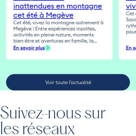
inattendues en montagne
viv
cet été à Megève
Cet 
Savo
Cet été, vivez la montagne autrement à
ryth
Megève ! Entre expériences insolites,
pour
activités en pleine nature, moments
cœur
bien-être et aventures en famille, la
imme
destination regorge d’idées pour
En savoir plus
En s
Entr
profiter pleinement des beaux jours au
gast
grand air. Que vous soyez amateur de
gran
sensations fortes, amoureux des
vit 
panoramas alpins ou à la recherche
profi
d’activités originales avec les enfants,...
Voir toute l'actualité
Suivez-nous sur
les réseaux