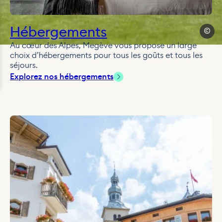
Hébergements
Antoine
Au cœur des Alpes, Megève vous propose un large
choix d’hébergements pour tous les goûts et tous les
séjours.
Explorez nos hébergements