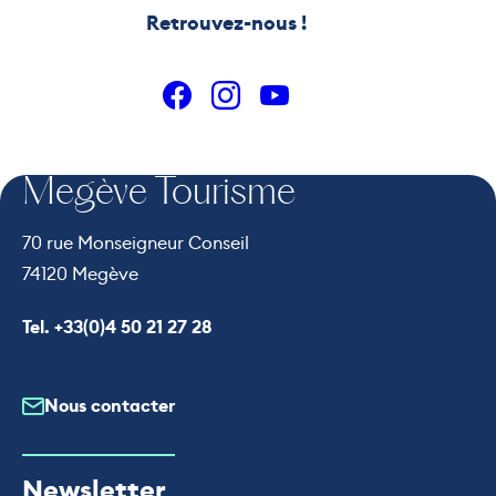
Retrouvez-nous !
Suivez-nous sur Facebo
Suivez-nous sur Ins
Suivez-nous sur
Megève Tourisme
70 rue Monseigneur Conseil
74120 Megève
Appeler le
Tel. +33(0)4 50 21 27 28
Nous contacter
Newsletter