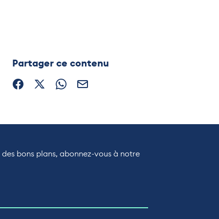
Partager ce contenu
Partager sur Facebook (nouvelle fenêtre)
Partager sur X / Twitter (nouvelle fenêtre)
Partager sur WhatsApp
Partager par mail
r des bons plans, abonnez-vous à notre