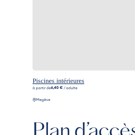
Piscines intérieures
6,40 €
à partir de
/ adulte
Megève
Plan d’accè