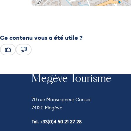
Ce contenu vous a été utile ?
Ce contenu vous a été utile
Ce contenu ne vous a pas été utile
Megève Tourisme
70 rue Monseigneur Conseil
74120 Megève
Appeler le
Tel. +33(0)4 50 21 27 28