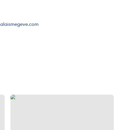
lepalaismegeve.com
Piscine olympique extérieure