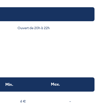
Ouvert de 20h à 22h
Max.
Min.
Non communiqué
6 €
–