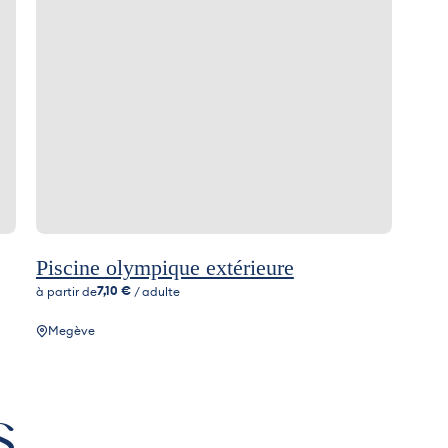
Piscine olympique extérieure
7,10 €
à partir de
/ adulte
Megève
s