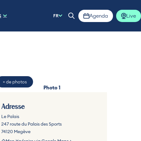
Agenda
Live
S
FR
Ouvrir la barre de rech
+ de photos
Photo 1
to 2
Adresse
Le Palais
247 route du Palais des Sports
74120 Megève
Mon itinéraire via Google Maps