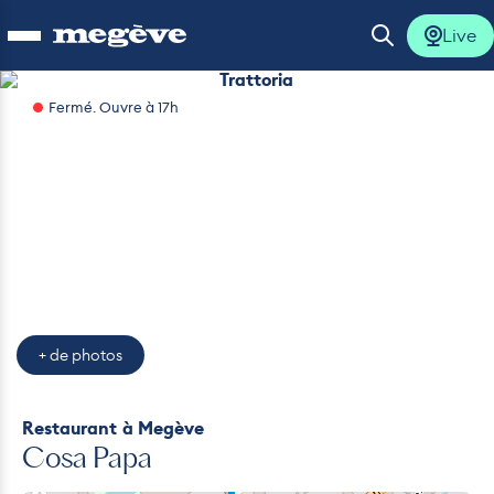
Live
Ouvrir le menu
Ouvrir la 
Trattoria
Fermé. Ouvre à 17h
lus
lus
lus
lus
+ de photos
lus
Restaurant
à Megève
Cosa Papa