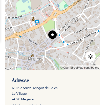
© OpenStreetMap contributors
Adresse
170 rue Saint François de Sales
Le Village
74120 Megève