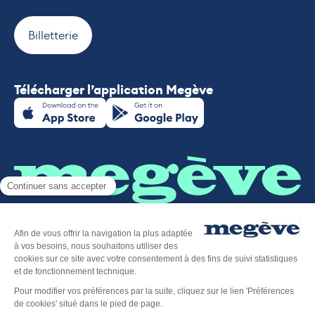
Billetterie
Télécharger l’application Megève
Plan du site
-
Mentions légales
-
Politique de confidentialité
-
Déclaration d’accessibilité
-
Megève tourisme
-
Éditer mes cookies
-
Made with
by
IRIS Interactive
Ce site est protégé par reCAPTCHA. Les
règles de