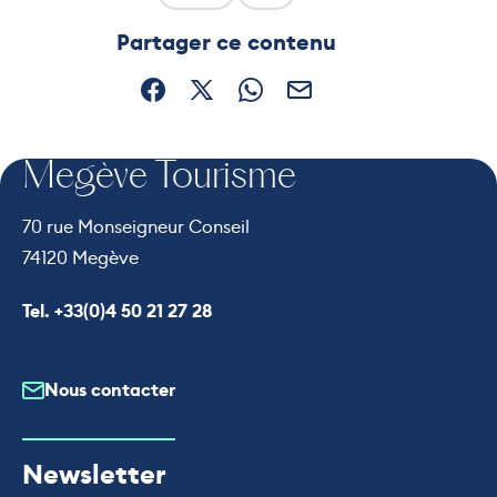
Ce contenu vous a été utile
Ce contenu ne vous a pas ét
Partager ce contenu
Partager sur Facebook (nouvelle fenêtre)
Partager sur X / Twitter (nouvelle fe
Partager sur WhatsApp
Partager par mail
Megève Tourisme
70 rue Monseigneur Conseil
74120 Megève
Appeler le
Tel. +33(0)4 50 21 27 28
Nous contacter
Newsletter