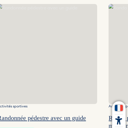
andonnée pédestre avec un guide
Rando plan
ctivités sportives
Activités sp
Randonnée pédestre avec un guide
Rando p
médicin