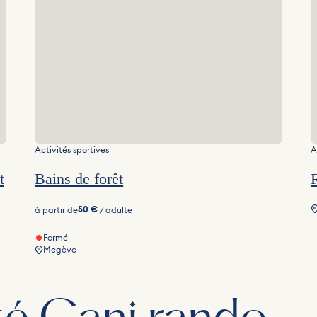
Activités sportives
A
t
Bains de forêt
R
50 €
à partir de
/ adulte
Fermé
Megève