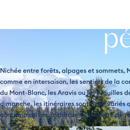
Ra
DÉCOU
p
Nichée entre forêts, alpages et sommets, 
comme en intersaison, les sentiers de la 
du Mont-Blanc, les Aravis ou les Aiguilles
dimanche, les itinéraires sont aussi variés 
contemplatives, à chacun sa manière de re
Photo, 