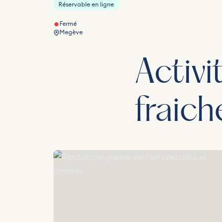
Réservable en ligne
Fermé
Megève
Activ
fraich
Randonnée guidée vers les cascades et torrents