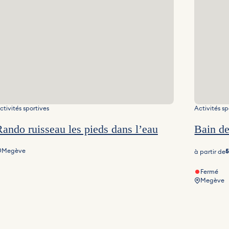
ctivités sportives
Activités sp
ando ruisseau les pieds dans l’eau
Bain de
Megève
à partir de
Fermé
Megève