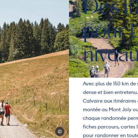
Des it
pour t
nivea
Avec plus de 150 km de 
dense et bien entretenu.
Calvaire aux itinéraire
montée au Mont Joly ou 
chaque randonnée perme
fiches parcours, carte
MARIE BOUGAULT
pour randonner en toute