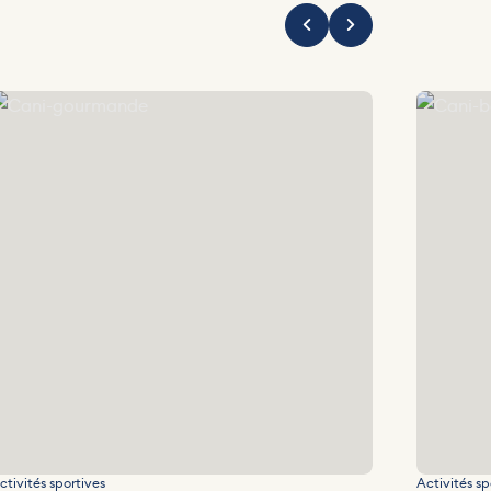
ani-gourmande
Cani-balad
ctivités sportives
Activités sp