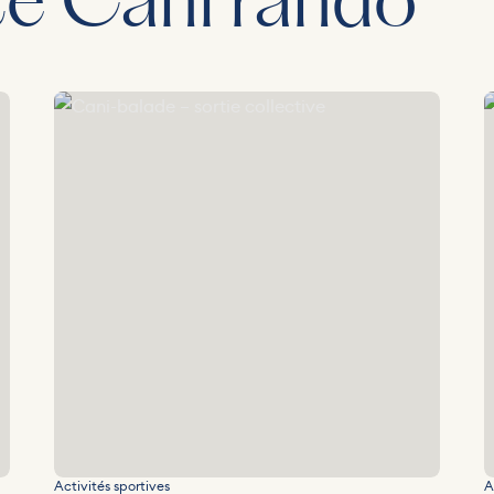
té Cani rando
Cani-balade – sortie collective
C
Activités sportives
A