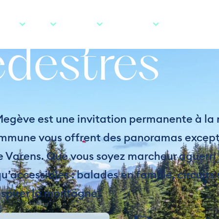
ndonnées
VRIR
SKIER
ACTIVITÉS
MON SÉJOUR
INFOS PRATIQUE
édestres
/
/
/
Randonnées pédestres
Accueil
Activités
Outdoor
Megève est une invitation permanente à la
commune vous offrent des panoramas excepti
 de Varens. Que vous soyez marcheur aguerr
qu’accessibles : balades en famille, circuit
spirer la montagne.
© MARIE BOUGAULT