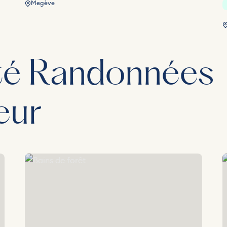
Megève
ité Randonnées
eur
Bains de forêt
R