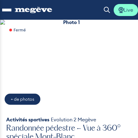
Live
Ouvrir le menu
Ouvrir la 
Photo 1
Fermé
lus
lus
lus
lus
+ de photos
lus
Activités sportives
Evolution 2 Megève
Randonnée pédestre – Vue à 360°
spéciale Mont-Blanc