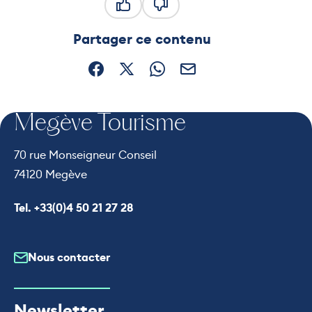
Ce contenu vous a été utile
Ce contenu ne vous a pas été
Partager ce contenu
Partager sur Facebook (nouvelle fenêtre)
Partager sur X / Twitter (nouvelle fe
Partager sur WhatsApp
Partager par mail
Megève Tourisme
70 rue Monseigneur Conseil
74120 Megève
Appeler le
Tel. +33(0)4 50 21 27 28
Nous contacter
Newsletter