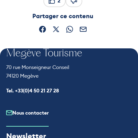
2
Ce contenu vous a été utile
Ce contenu ne vous a pas ét
Partager ce contenu
Partager sur Facebook (nouvelle fenêtre)
Partager sur X / Twitter (nouvelle fe
Partager sur WhatsApp
Partager par mail
Megève Tourisme
70 rue Monseigneur Conseil
74120 Megève
Appeler le
Tel. +33(0)4 50 21 27 28
Nous contacter
Newsletter