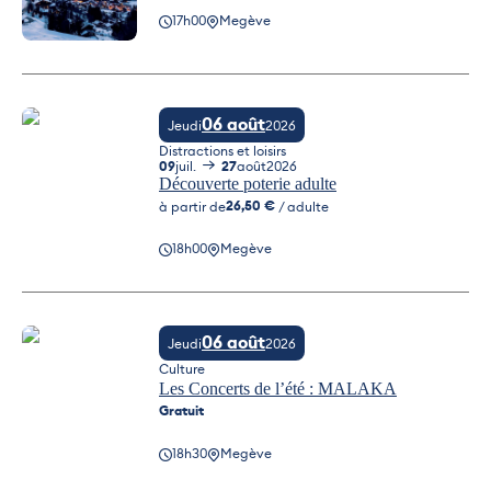
17h00
Megève
06 août
Jeudi
2026
Distractions et loisirs
09
juil.
27
août
2026
Découverte poterie adulte
26,50 €
à partir de
/ adulte
18h00
Megève
Découverte poterie adulte
06 août
Jeudi
2026
Culture
Les Concerts de l’été : MALAKA
Gratuit
18h30
Megève
Les Concerts de l’été : MALAKA