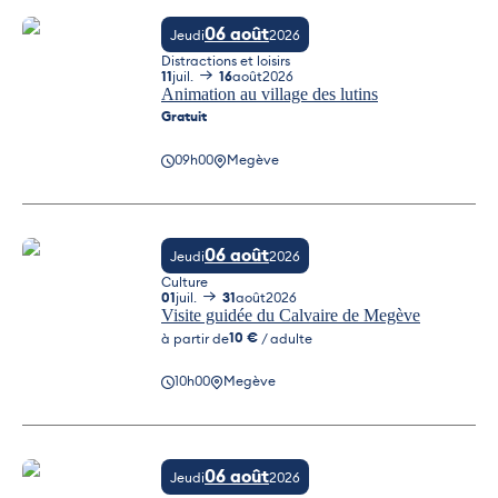
06 août
Jeudi
2026
Distractions et loisirs
11
juil.
16
août
2026
Animation au village des lutins
Gratuit
09h00
Megève
Animation au village des lutins
06 août
Jeudi
2026
Culture
01
juil.
31
août
2026
Visite guidée du Calvaire de Megève
10 €
à partir de
/ adulte
10h00
Megève
Visite guidée du Calvaire de Megève
06 août
Jeudi
2026