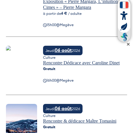
Exposition « Pierre Margara, L’intuition des
Cimes » – Pierre Margara
6 €
à partir de
/ adulte
Exposition « Pierre Margara, L’intuition des Cimes » – Pierre Marga
15h00
Megève
06 août
Jeudi
2026
Culture
Rencontre Dédicace avec Caroline Dinet
Gratuit
16h00
Megève
Rencontre Dédicace avec Caroline Dinet
06 août
Jeudi
2026
Culture
Rencontre & dédicace Maître Tomasini
Gratuit