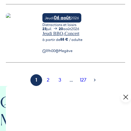
06 août
Jeudi
2026
Distractions et loisirs
23
juil.
20
août
2026
Jeudi BBQ-Concert
55 €
à partir de
/ adulte
19h00
Megève
Jeudi BBQ-Concert
1
2
3
…
127
Que faire à
Megève cette