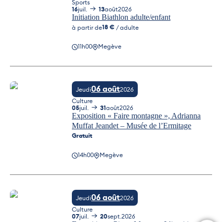
Sports
16
juil.
13
août
2026
Initiation Biathlon adulte/enfant
18 €
à partir de
/ adulte
11h00
Megève
Initiation Biathlon adulte/enfant
06 août
Jeudi
2026
Culture
05
juil.
31
août
2026
Exposition « Faire montagne », Adrianna
Muffat Jeandet – Musée de l’Ermitage
Gratuit
Exposition « Faire montagne », Adrianna Muffat Jeandet – Musée d
14h00
Megève
06 août
Jeudi
2026
Culture
07
juil.
20
sept.
2026