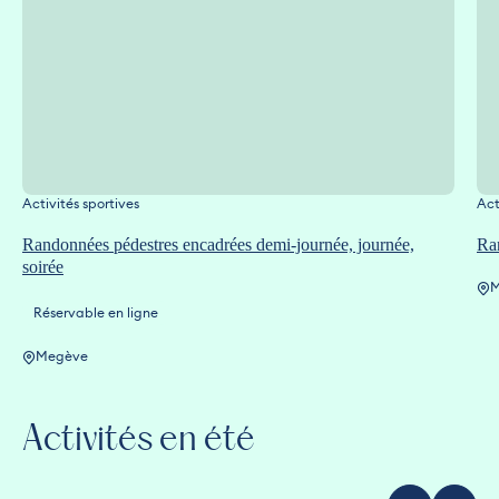
Activités sportives
Act
Randonnées pédestres encadrées demi-journée, journée,
Ran
soirée
M
Réservable en ligne
Megève
Activités en été