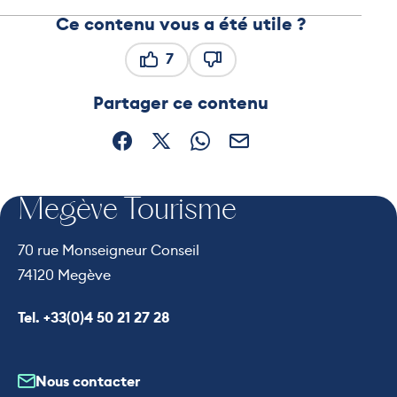
Ce contenu vous a été utile ?
7
Ce contenu vous a été utile
Ce contenu ne vous a pas ét
Partager ce contenu
Partager sur Facebook (nouvelle fenêtre)
Partager sur X / Twitter (nouvelle fe
Partager sur WhatsApp
Partager par mail
Megève Tourisme
70 rue Monseigneur Conseil
74120 Megève
Appeler le
Tel. +33(0)4 50 21 27 28
Nous contacter