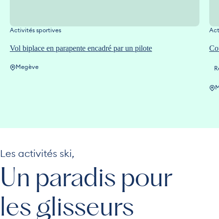
Activités sportives
Act
Vol biplace en parapente encadré par un pilote
Cou
Megève
R
M
Les activités ski,
Un paradis pour
les glisseurs