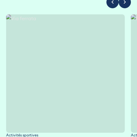
Via ferrata
Sta
Activités sportives
Act