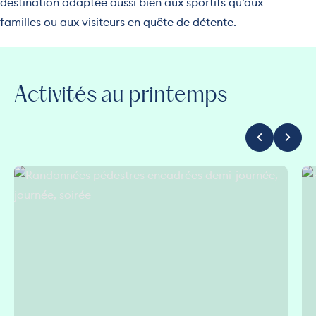
destination adaptée aussi bien aux sportifs qu’aux
familles ou aux visiteurs en quête de détente.
Activités au printemps
Randonnées pédestres encadrées demi-journée, journée, soirée
Ran