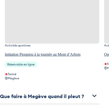
Activités sportives
Act
Initiation Pioupiou à la journée au Mont d’Arbois
Ope
F
Réservable en ligne
M
Fermé
Megève
Que faire à Megève quand il pleut ?