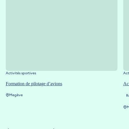
Activités sportives
Act
Formation de pilotage d’avions
Act
Megève
R
M