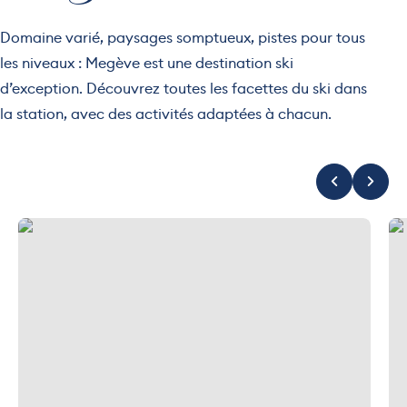
Domaine varié, paysages somptueux, pistes pour tous
les niveaux : Megève est une destination ski
d’exception. Découvrez toutes les facettes du ski dans
la station, avec des activités adaptées à chacun.
Initiation Pioupiou à la journée au Mont d’Arbois
Ope