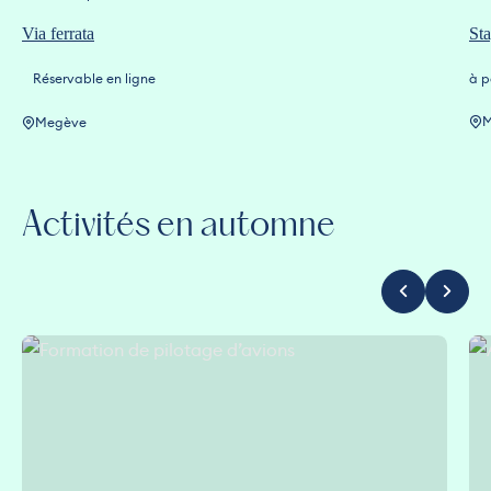
Via ferrata
Sta
Réservable en ligne
à p
M
Megève
Activités en automne
Formation de pilotage d’avions
Act