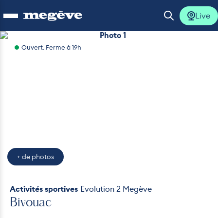
Live
Ouvrir le menu
Ouvrir la 
Photo 1
Ouvert. Ferme à 19h
lus
lus
lus
lus
+ de photos
lus
Activités sportives
Evolution 2 Megève
Bivouac