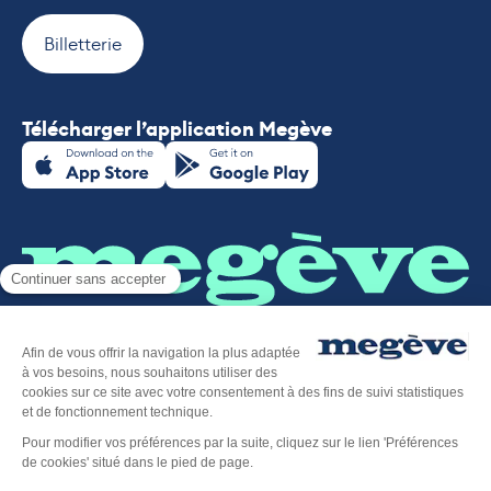
Billetterie
Télécharger l’application Megève
Plan du site
-
Mentions légales
-
Politique de confidentialité
-
Déclaration d’accessibilité
-
Megève tourisme
-
Éditer mes cookies
-
Made with
by
IRIS Interactive
Ce site est protégé par reCAPTCHA. Les
règles de
confidentialité
et les
conditions d'utilisation
de Google