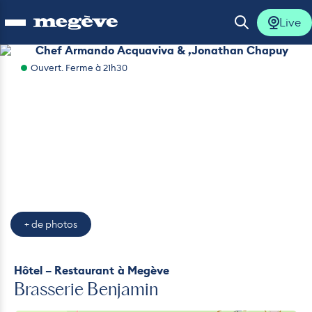
Live
Ouvrir le menu
Ouvrir la 
Chef Armando Acquaviva & ,Jon
Ouvert. Ferme à 21h30
lus
lus
lus
lus
+ de photos
lus
Hôtel – Restaurant
à Megève
Brasserie Benjamin