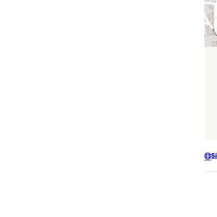
S
ève