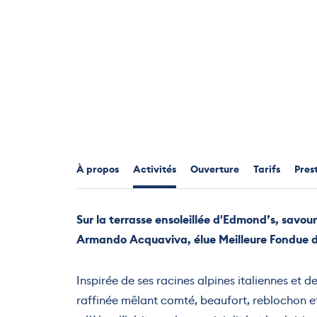
À propos
Activités
Ouverture
Tarifs
Pres
Sur la terrasse ensoleillée d'Edmond’s, savo
Armando Acquaviva, élue Meilleure Fondue d
Inspirée de ses racines alpines italiennes et 
raffinée mêlant comté, beaufort, reblochon et