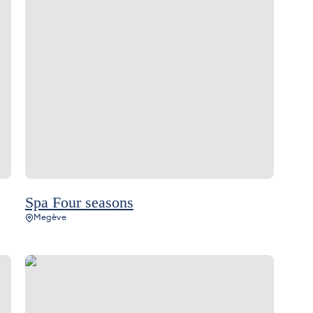
Spa Four seasons
Megève
Glass Bar