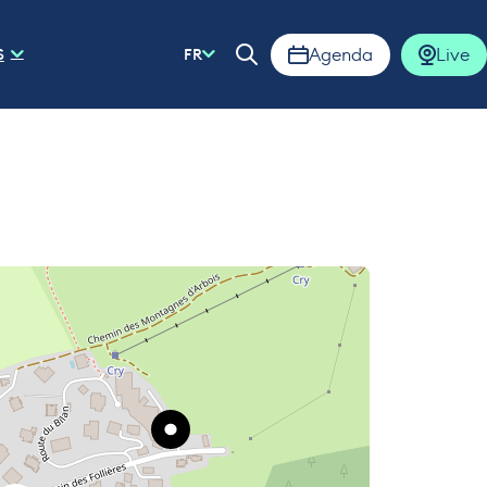
Agenda
Live
S
FR
Ouvrir la barre de rech