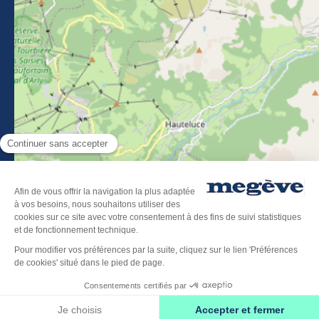
Télécharger l’application Megève
Plan du site
-
Mentions légales
-
Politique de confidentialité
-
Déclaration d’accessibilité
-
Megève tourisme
-
Éditer mes cookies
-
Made with
by
IRIS Interactive
Ce site est protégé par reCAPTCHA. Les
règles de
confidentialité
et les
conditions d'utilisation
de Google
s'appliquent.
Carte
Filtres