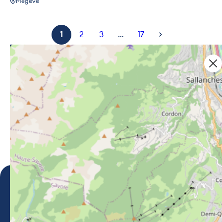
Megève
1
2
3
…
17
Ce contenu vous a été utile ?
2
Ce contenu vous a été utile
Ce contenu ne vous a pas ét
Partager ce contenu
Partager sur Facebook (nouvelle fenêtre)
Partager sur X / Twitter (nouvelle fe
Partager sur WhatsApp
Partager par mail
Megève Tourisme
70 rue Monseigneur Conseil
74120 Megève