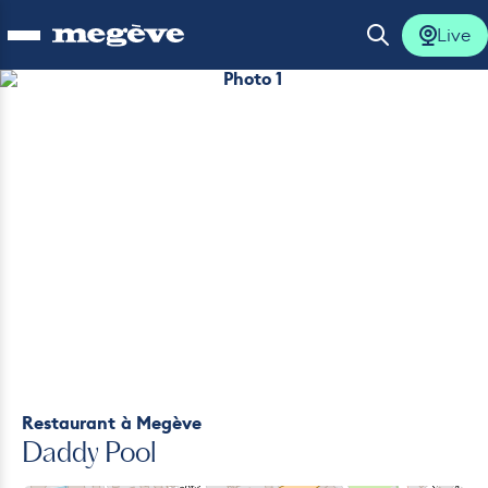
Live
Ouvrir le menu
Ouvrir la 
Photo 1
lus
lus
lus
lus
lus
Restaurant
à Megève
Daddy Pool