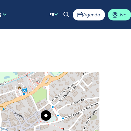
Agenda
Live
S
FR
Ouvrir la barre de rech