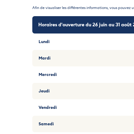
Afin de visualiser les différentes informations, vous pouvez ut
Horaires d'ouverture du 26 juin au 31 août
Horaires d'ouverture du 18 décembre 2026
Lundi
Lundi
Mardi
Mardi
Mercredi
Mercredi
Jeudi
Jeudi
Vendredi
Vendredi
Samedi
Samedi