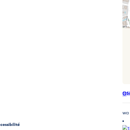
S
wa
cessibilité