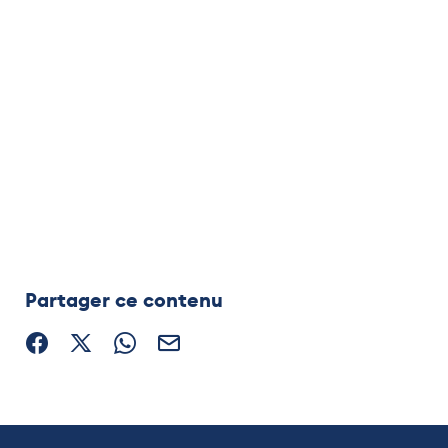
Partager ce contenu
Partager sur Facebook (nouvelle fenêtre)
Partager sur X / Twitter (nouvelle fenêtre)
Partager sur WhatsApp
Partager par mail