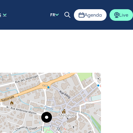
Agenda
Live
S
FR
Ouvrir la barre de rech