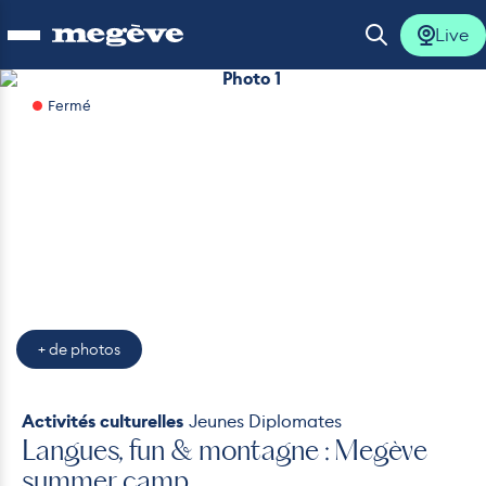
Live
Ouvrir le menu
Ouvrir la 
Photo 1
Fermé
Photo 6
Photo 7
Photo 8
Photo 9
Photo 10
lus
lus
lus
lus
+ de photos
lus
Activités culturelles
Jeunes Diplomates
Langues, fun & montagne : Megève
summer camp