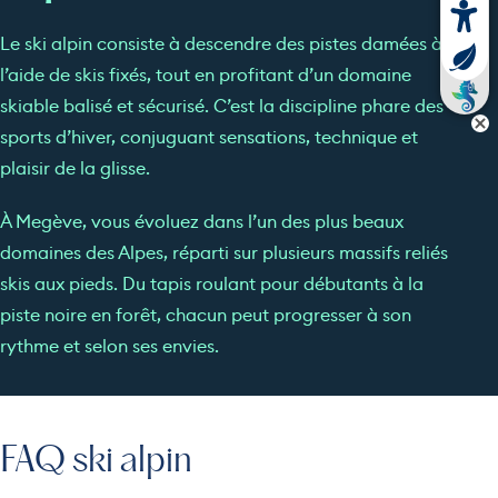
Le ski alpin consiste à descendre des pistes damées à
l’aide de skis fixés, tout en profitant d’un domaine
skiable balisé et sécurisé. C’est la discipline phare des
sports d’hiver, conjuguant sensations, technique et
plaisir de la glisse.
À Megève, vous évoluez dans l’un des plus beaux
domaines des Alpes, réparti sur plusieurs massifs reliés
skis aux pieds. Du tapis roulant pour débutants à la
piste noire en forêt, chacun peut progresser à son
rythme et selon ses envies.
FAQ ski alpin