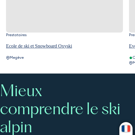
Prestataires
Pre
Ecole de ski et Snowboard Oxyski
Ev
Megève
O
M
Mieux
comprendre le ski
alpin