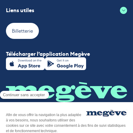
Liens utiles
Billetterie
Télécharger l’application Megève
Plan du site
-
Mentions légales
-
Politique de confidentialité
-
Déclaration d’accessibilité
-
Megève tourisme
-
Éditer mes cookies
-