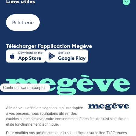
Liens utiles
Billetterie
Télécharger l’application Megève
Plan du site
-
Mentions légales
-
Politique de confidentialité
-
Déclaration d’accessibilité
-
Megève tourisme
-
Éditer mes cookies
-
Made with
by
IRIS Interactive