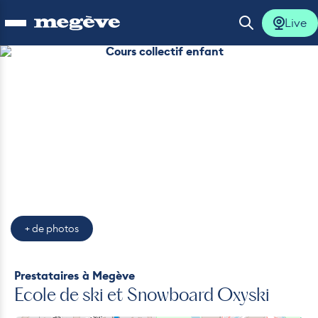
Live
Ouvrir le menu
Ouvrir la 
Cours collectif enfant
lus
lus
lus
lus
+ de photos
lus
Prestataires
à Megève
Ecole de ski et Snowboard Oxyski