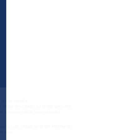
Billetterie
Télécharger l’application Megève
Plan du site
-
Mentions légales
-
Politique de confidentialité
-
Déclaration d’accessibilité
-
Megève tourisme
-
Éditer mes cookies
-
Made with
by
IRIS Interactive
Ce site est protégé par reCAPTCHA. Les
règles de
confidentialité
et les
conditions d'utilisation
de Google