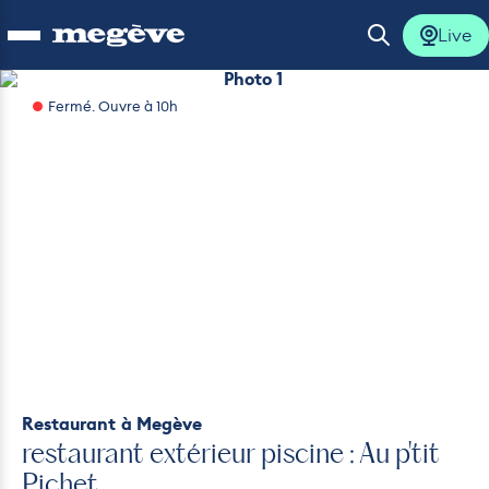
Live
Ouvrir le menu
Ouvrir la 
Photo 1
Fermé. Ouvre à 10h
lus
lus
lus
lus
lus
Restaurant
à Megève
restaurant extérieur piscine : Au p'tit
Pichet