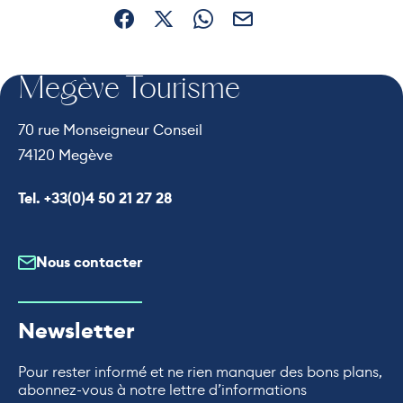
Partager sur Facebook (nouvelle fenêtre)
Partager sur X / Twitter (nouvelle fe
Partager sur WhatsApp
Partager par mail
Megève Tourisme
70 rue Monseigneur Conseil
74120 Megève
Appeler le
Tel. +33(0)4 50 21 27 28
Nous contacter
Newsletter
Pour rester informé et ne rien manquer des bons plans,
abonnez-vous à notre lettre d’informations