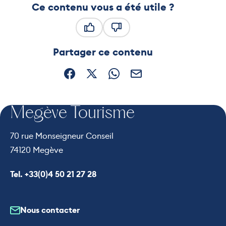
Ce contenu vous a été utile ?
Ce contenu vous a été utile
Ce contenu ne vous a pas été
Partager ce contenu
Partager sur Facebook (nouvelle fenêtre)
Partager sur X / Twitter (nouvelle fe
Partager sur WhatsApp
Partager par mail
Megève Tourisme
70 rue Monseigneur Conseil
74120 Megève
Appeler le
Tel. +33(0)4 50 21 27 28
Nous contacter