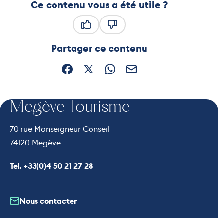
Ce contenu vous a été utile ?
Ce contenu vous a été utile
Ce contenu ne vous a pas été
Partager ce contenu
Partager sur Facebook (nouvelle fenêtre)
Partager sur X / Twitter (nouvelle fe
Partager sur WhatsApp
Partager par mail
Megève Tourisme
70 rue Monseigneur Conseil
74120 Megève
Appeler le
Tel. +33(0)4 50 21 27 28
Nous contacter