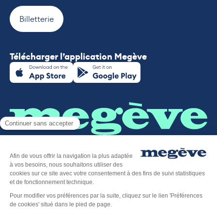
Billetterie
Télécharger l’application Megève
Plan du site
-
Mentions légales
-
Politique de confidentialité
-
Déclaration d’accessibilité
-
Megève tourisme
-
Éditer mes cookies
-
Made with
by
IRIS Interactive
Ce site est protégé par reCAPTCHA. Les
règles de
confidentialité
et les
conditions d'utilisation
de Google