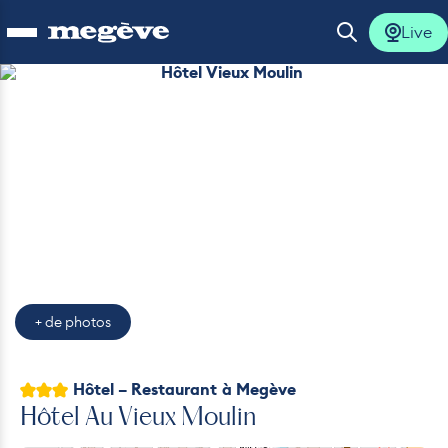
Live
Ouvrir le menu
Ouvrir la 
Hôtel Vieux Moulin
lus
lus
lus
lus
+ de photos
lus
3 étoiles
Hôtel – Restaurant
à Megève
Hôtel Au Vieux Moulin