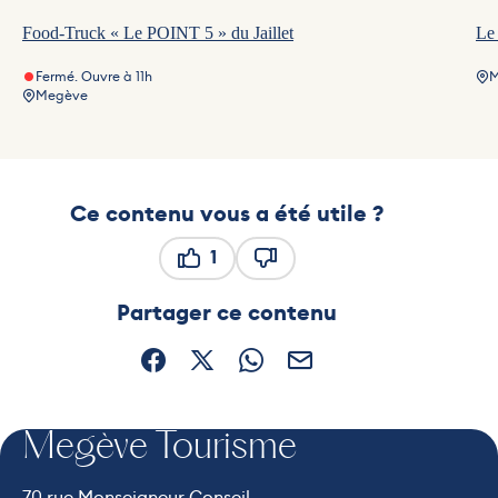
Food-Truck « Le POINT 5 » du Jaillet
Le 
Fermé. Ouvre à 11h
M
Megève
Ce contenu vous a été utile ?
1
Ce contenu vous a été utile
Ce contenu ne vous a pas ét
Partager ce contenu
Partager sur Facebook (nouvelle fenêtre)
Partager sur X / Twitter (nouvelle fe
Partager sur WhatsApp
Partager par mail
Megève Tourisme
70 rue Monseigneur Conseil