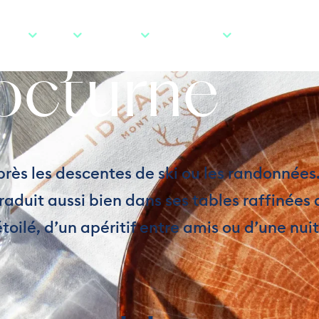
rants et vi
VRIR
SKIER
ACTIVITÉS
MON SÉJOUR
INFOS PRATIQUE
octurne
/
/
Restaurants et vie nocturne
Accueil
Activités
près les descentes de ski ou les randonnées.
aduit aussi bien dans ses tables raffinées 
étoilé, d’un apéritif entre amis ou d’une nu