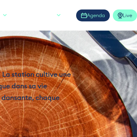
e
Agenda
Live
S
FR
Ouvrir la barre de rech
 La station cultive une
que dans sa vie
it dansante, chaque