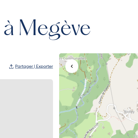
s à Megève
Partager | Exporter
Agrandir la carte