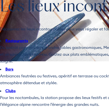
Les lieux incon
Découvrez les lieux incontournables pour vous régaler et fair
Restaurants
Du bistrot convivial aux grandes tables gastronomiques, Megè
et un savoir-faire reconnu. Goûtez aux plats emblématique
soigné.
Bars
Ambiances feutrées ou festives, apéritif en terrasse ou coc
atmosphère détendue et stylée.
Clubs
Pour les noctambules, la station propose des lieux festifs et
l’élégance alpine rencontre l’énergie des grandes nuits.