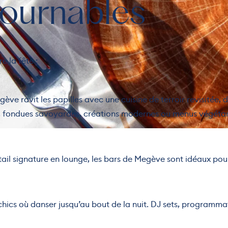
tournables
e la fête :
ve ravit les papilles avec une cuisine de terroir revisitée, 
s, fondues savoyardes, créations modernes ou menus végétar
ktail signature en lounge, les bars de Megève sont idéaux po
 chics où danser jusqu’au bout de la nuit. DJ sets, programma