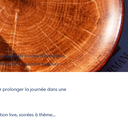
des produits locaux d’exception
iens dans un cadre toujours
ur prolonger la journée dans une
Megev
tion live, soirées à thème…