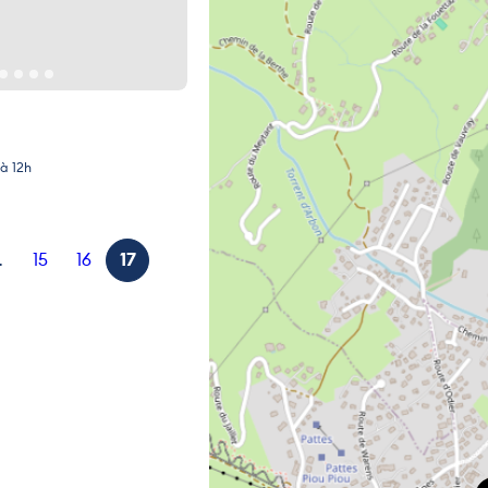
à 12h
…
15
16
17