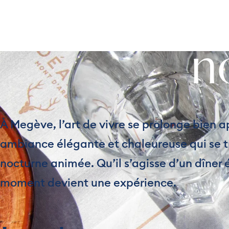
Restau
DÉCOU
n
À Megève, l’art de vivre se prolonge bien a
ambiance élégante et chaleureuse qui se tr
nocturne animée. Qu’il s’agisse d’un dîner 
moment devient une expérience.