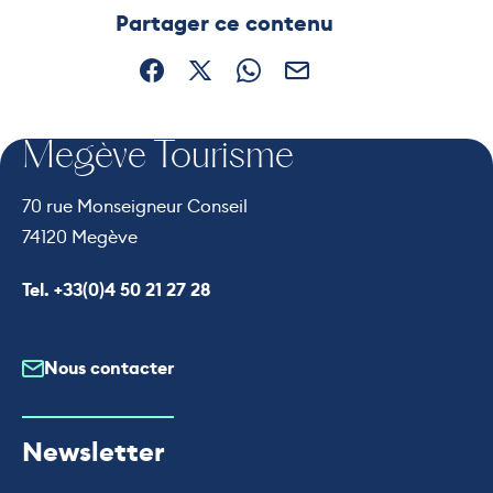
Ce contenu vous a été utile
Ce contenu ne vous a pas été
Partager ce contenu
Partager sur Facebook (nouvelle fenêtre)
Partager sur X / Twitter (nouvelle fe
Partager sur WhatsApp
Partager par mail
Megève Tourisme
70 rue Monseigneur Conseil
74120 Megève
Appeler le
Tel. +33(0)4 50 21 27 28
Nous contacter
Newsletter