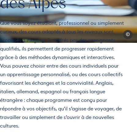
des Alpes
Que vous soyez étudiant, professionnel ou simplement
curieux, des cours adaptés à tous les niveaux sont
WhataW
proposés à Megève. Encadrés par des enseignants
qualifiés, ils permettent de progresser rapidement
grâce à des méthodes dynamiques et interactives.
Vous pouvez choisir entre des cours individuels pour
un apprentissage personnalisé, ou des cours collectifs
favorisant les échanges et la convivialité. Anglais,
italien, allemand, espagnol ou français langue
étrangère : chaque programme est conçu pour
répondre à vos objectifs, qu’il s’agisse de voyager, de
travailler ou simplement de s’ouvrir à de nouvelles
cultures.