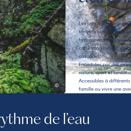
Les sports d’eaux vives
torrents alpins autreme
hydrospeed ou kayak dan
canyoning mêlant sauts,
cascades.
Encadrées par des monit
nature, sport et sensati
Accessibles à différents 
© Daniel DURAND
famille ou vivre une ave
ythme de l’eau