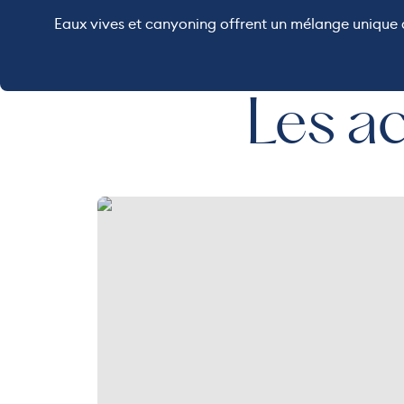
Eaux vives et canyoning offrent un mélange unique d
Les ac
Journée canyoning Annecy au départ de Megève