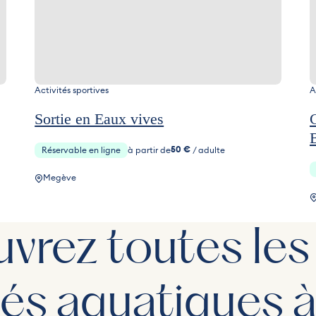
Activités sportives
A
Sortie en Eaux vives
50 €
Réservable en ligne
à partir de
/ adulte
Megève
vrez toutes les
tés aquatiques 