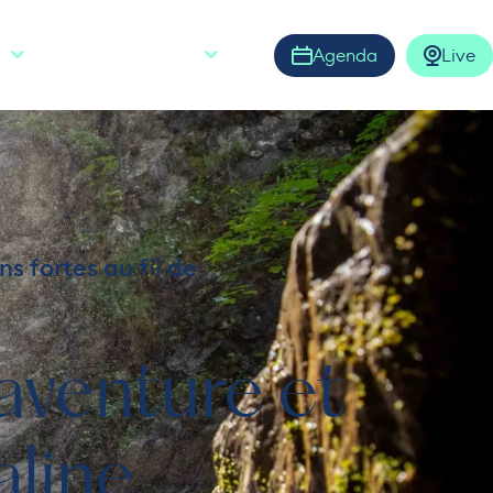
Agenda
Live
S
FR
Ouvrir la barre de rech
s fortes au fil de
aventure et
aline