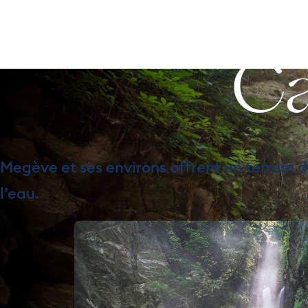
Eau
DÉCOU
Ca
Megève et ses environs offrent un terrain d
l’eau.
Photo, 