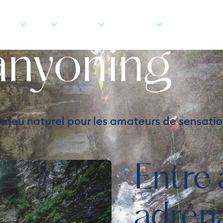
x vives &
VRIR
SKIER
ACTIVITÉS
MON SÉJOUR
INFOS PRATIQUE
nyoning
/
/
/
Eaux vives & Canyoning
Accueil
Activités
Aquatiques
e jeu naturel pour les amateurs de sensation
© © Daniel DURAND
Entre 
adrén