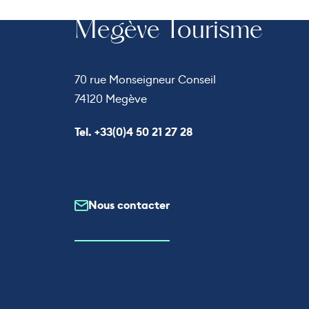
Megève Tourisme
70 rue Monseigneur Conseil
74120 Megève
Appeler le
Tel. +33(0)4 50 21 27 28
Nous contacter