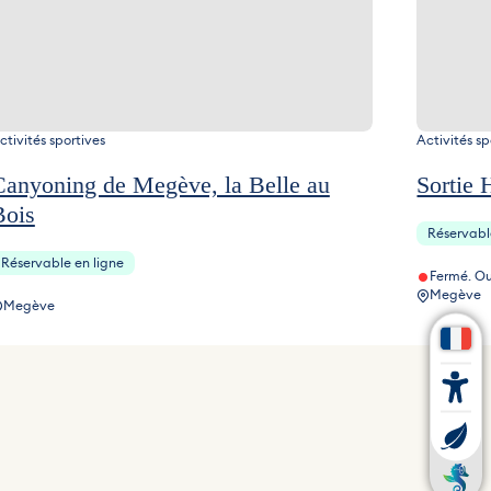
ctivités sportives
Activités sp
Canyoning de Megève, la Belle au
Sortie
Bois
Réservabl
Réservable en ligne
Fermé. Ou
Megève
Megève
à