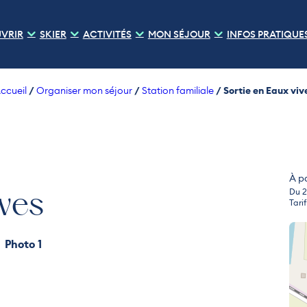
VRIR
SKIER
ACTIVITÉS
MON SÉJOUR
INFOS PRATIQUE
/
/
/
Sortie en Eaux viv
ccueil
Organiser mon séjour
Station familiale
À p
Du 2
ives
Tari
Photo 1