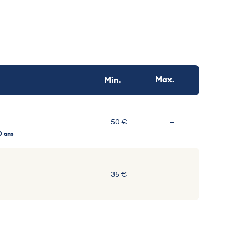
Max.
Min.
Non communiqu
50 €
–
0 ans
Non communiqu
35 €
–