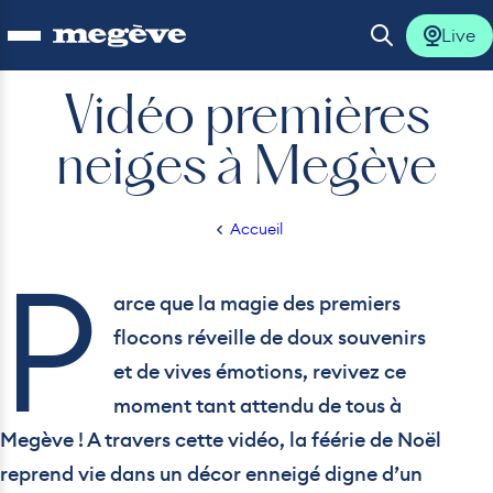
Live
Ouvrir le menu
Ouvrir la 
Vidéo premières
neiges à Megève
lus
Accueil
lus
/
Vidéo
P
premières
lus
neiges
arce que la magie des premiers
à
flocons réveille de doux souvenirs
Megève
lus
et de vives émotions, revivez ce
moment tant attendu de tous à
lus
Megève ! A travers cette vidéo, la féérie de Noël
reprend vie dans un décor enneigé digne d’un