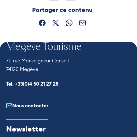
Ce contenu vous a été utile
Ce contenu ne vous a pas été
Partager ce contenu
Partager sur Facebook (nouvelle fenêtre)
Partager sur X / Twitter (nouvelle fe
Partager sur WhatsApp
Partager par mail
Megève Tourisme
70 rue Monseigneur Conseil
74120 Megève
Appeler le
Tel. +33(0)4 50 21 27 28
Nous contacter
Newsletter