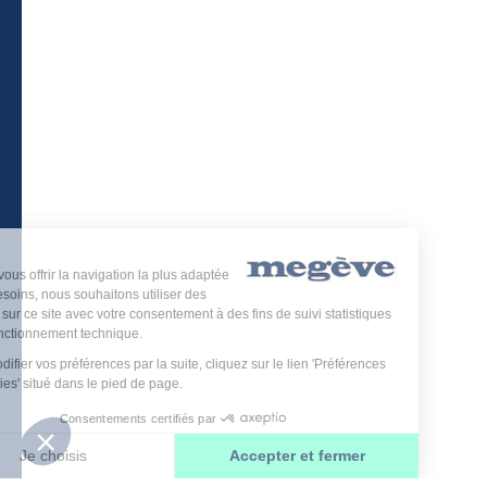
Billetterie
Télécharger l’application Megève
Plan du site
-
Mentions légales
-
Politique de confidentialité
-
Déclaration d’accessibilité
-
Megève tourisme
-
Éditer mes cookies
-
Made with
by
IRIS Interactive
Ce site est protégé par reCAPTCHA. Les
règles de
confidentialité
et les
conditions d'utilisation
de Google
s'appliquent.