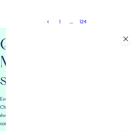
1
…
124
Que faire à
Megève cette
semaine ?
Evènements sportifs, expositions, animations, etc.
Chaque semaine, retrouvez l’agenda de tous les
évènements et manifestations de Megève au fil des
saisons !