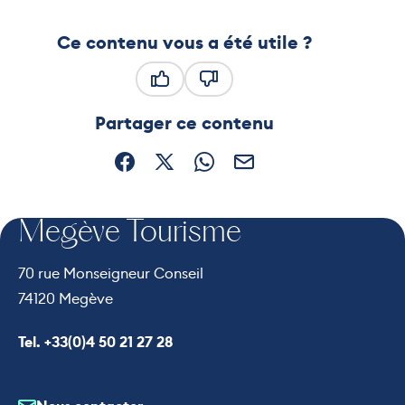
Ce contenu vous a été utile ?
Ce contenu vous a été utile
Ce contenu ne vous a pas été
Partager ce contenu
Partager sur Facebook (nouvelle fenêtre)
Partager sur X / Twitter (nouvelle fe
Partager sur WhatsApp
Partager par mail
Megève Tourisme
70 rue Monseigneur Conseil
74120 Megève
Appeler le
Tel. +33(0)4 50 21 27 28