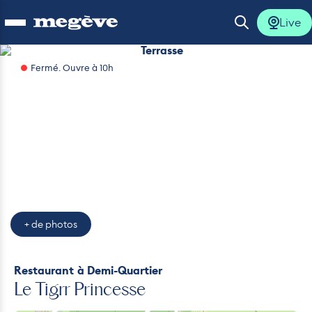
Live
Ouvrir le menu
Ouvrir la 
Terrasse
Fermé. Ouvre à 10h
Terrasse
Intérieur
Jeux
Intérieur
Terrasse
Plats
Extérieur Neige
lus
lus
lus
lus
+ de photos
lus
Restaurant
à Demi-Quartier
Le Tigrr Princesse