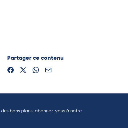
Partager ce contenu
Partager sur Facebook (nouvelle fenêtre)
Partager sur X / Twitter (nouvelle fenêtre)
Partager sur WhatsApp
Partager par mail
r des bons plans, abonnez-vous à notre