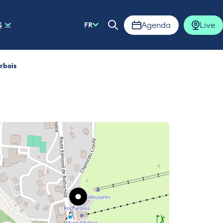
Agenda
Live
S
FR
Ouvrir la barre de rech
rbois