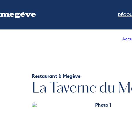
DÉCOU
Accu
Restaurant
à Megève
La Taverne du M
Photo 1
Photo 4
Photo 5
Photo 6
Photo 7
Photo 8
Photo 9
Photo 10