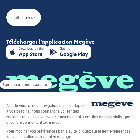
Billetterie
Télécharger l’application Megève
Plan du site
-
Mentions légales
-
Politique de confidentialité
-
Déclaration d’accessibilité
-
Megève tourisme
-
Éditer mes cookies
-
Made with
by
IRIS Interactive
Ce site est protégé par reCAPTCHA. Les
règles de