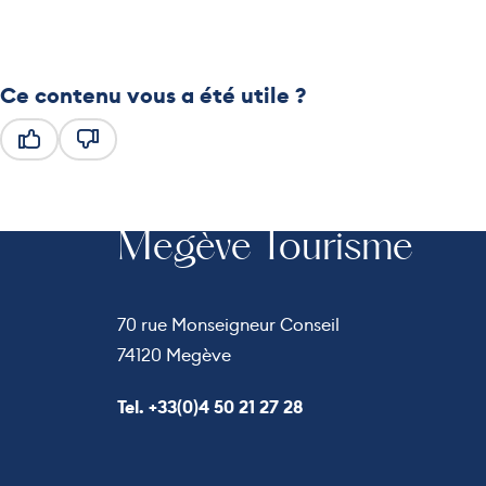
Ce contenu vous a été utile ?
Ce contenu vous a été utile
Ce contenu ne vous a pas été utile
Megève Tourisme
70 rue Monseigneur Conseil
74120 Megève
Appeler le
Tel. +33(0)4 50 21 27 28