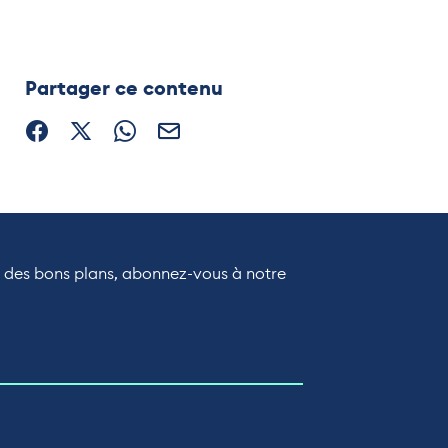
Partager ce contenu
Partager sur Facebook (nouvelle fenêtre)
Partager sur X / Twitter (nouvelle fenêtre)
Partager sur WhatsApp
Partager par mail
r des bons plans, abonnez-vous à notre