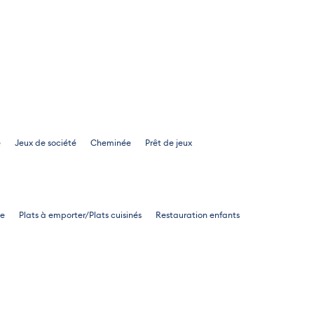
é
Jeux de société
Cheminée
Prêt de jeux
de
Plats à emporter/Plats cuisinés
Restauration enfants