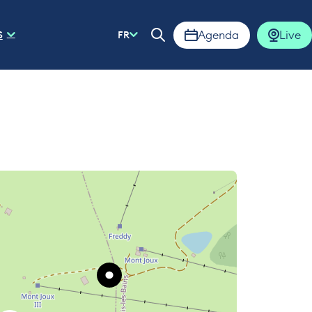
Agenda
Live
S
FR
Ouvrir la barre de rech