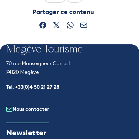
Ce contenu vous a été utile
Ce contenu ne vous a pas ét
Partager ce contenu
Partager sur Facebook (nouvelle fenêtre)
Partager sur X / Twitter (nouvelle fe
Partager sur WhatsApp
Partager par mail
Megève Tourisme
70 rue Monseigneur Conseil
74120 Megève
Appeler le
Tel. +33(0)4 50 21 27 28
Nous contacter
Newsletter