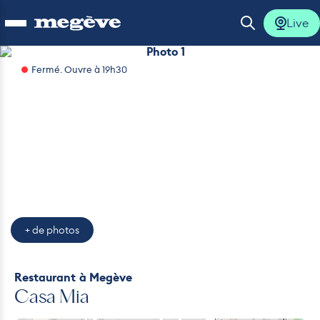
Live
Ouvrir le menu
Ouvrir la 
Photo 1
Fermé. Ouvre à 19h30
Photo 4
Photo 5
lus
lus
lus
lus
+ de photos
lus
Restaurant
à Megève
Casa Mia