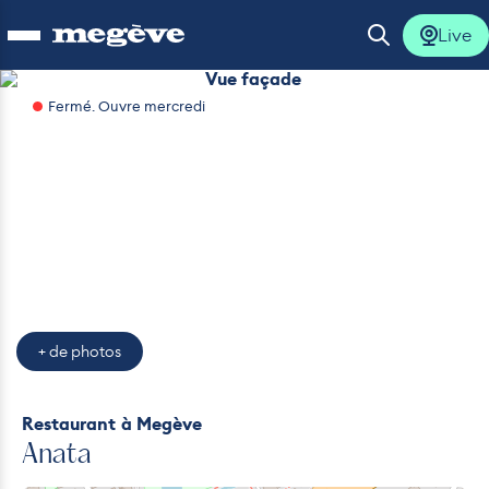
Live
Ouvrir le menu
Ouvrir la 
Vue façade
Fermé. Ouvre mercredi
lus
lus
lus
lus
+ de photos
lus
Restaurant
à Megève
Anata