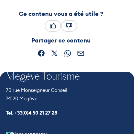
Ce contenu vous a été utile ?
Ce contenu vous a été utile
Ce contenu ne vous a pas été
Partager ce contenu
Partager sur Facebook (nouvelle fenêtre)
Partager sur X / Twitter (nouvelle fe
Partager sur WhatsApp
Partager par mail
Megève Tourisme
70 rue Monseigneur Conseil
74120 Megève
Appeler le
Tel. +33(0)4 50 21 27 28