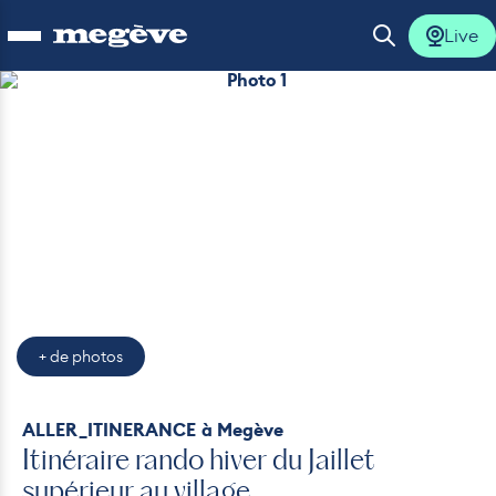
Live
Ouvrir le menu
Ouvrir la 
Photo 1
lus
lus
lus
lus
+ de photos
lus
ALLER_ITINERANCE
à Megève
Itinéraire rando hiver du Jaillet
supérieur au village