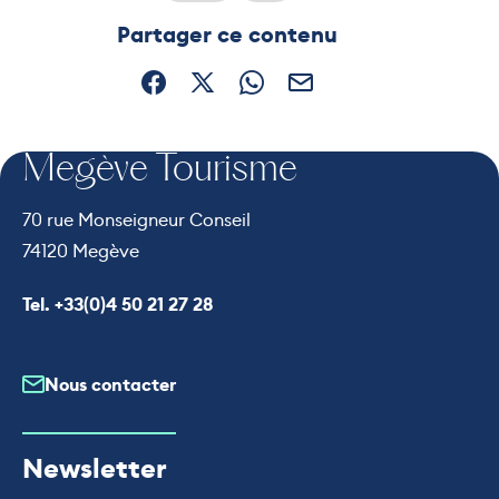
Ce contenu vous a été utile
Ce contenu ne vous a pas ét
Partager ce contenu
Partager sur Facebook (nouvelle fenêtre)
Partager sur X / Twitter (nouvelle fe
Partager sur WhatsApp
Partager par mail
Megève Tourisme
70 rue Monseigneur Conseil
74120 Megève
Appeler le
Tel. +33(0)4 50 21 27 28
Nous contacter
Newsletter