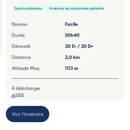
Sports pédestres
Itinéraire de randonnée pédestre
Niveau
Facile
Durée
00h40
Dénivelé
30 D- / 30 D+
Distance
2,0 km
Altitude Max.
1113 m
À télécharger
GPX
Voir l'itinéraire