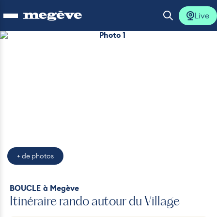
Live
Ouvrir le menu
Ouvrir la 
Photo 1
lus
lus
lus
lus
+ de photos
lus
BOUCLE
à Megève
Itinéraire rando autour du Village