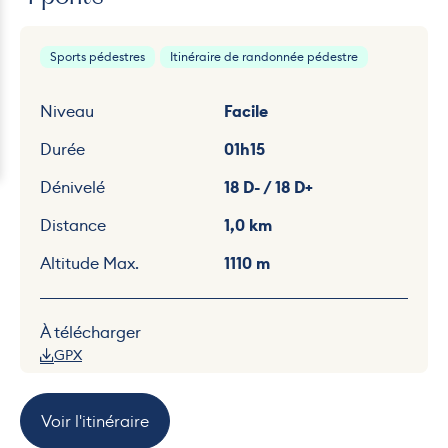
Sports pédestres
Itinéraire de randonnée pédestre
Niveau
Facile
Durée
01h15
Dénivelé
18 D- / 18 D+
Distance
1,0 km
Altitude Max.
1110 m
À télécharger
GPX
Voir l'itinéraire