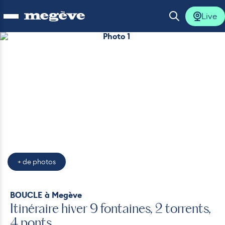
Live
Ouvrir le menu
Ouvrir la 
Photo 1
lus
lus
lus
lus
+ de photos
lus
BOUCLE
à Megève
Itinéraire hiver 9 fontaines, 2 torrents,
4 ponts