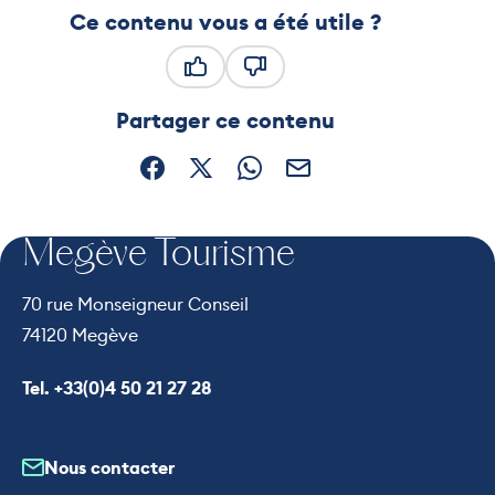
Ce contenu vous a été utile ?
Ce contenu vous a été utile
Ce contenu ne vous a pas été
Partager ce contenu
Partager sur Facebook (nouvelle fenêtre)
Partager sur X / Twitter (nouvelle fe
Partager sur WhatsApp
Partager par mail
Megève Tourisme
70 rue Monseigneur Conseil
74120 Megève
Appeler le
Tel. +33(0)4 50 21 27 28
Nous contacter