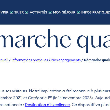
VRIR
SKIER
ACTIVITÉS
MON SÉJOUR
INFOS PRATIQUE
arche qua
/
/
/
Démarche quali
cueil
Informations pratiques
Nos engagements
s ses visiteurs. Notre implication a été reconnue à plusieurs
cembre 2021) et Catégorie 1™ (le 14 novembre 2023). Aujourd’h
he nationale :
Destination d’Excellence
. Ce dispositif va plus