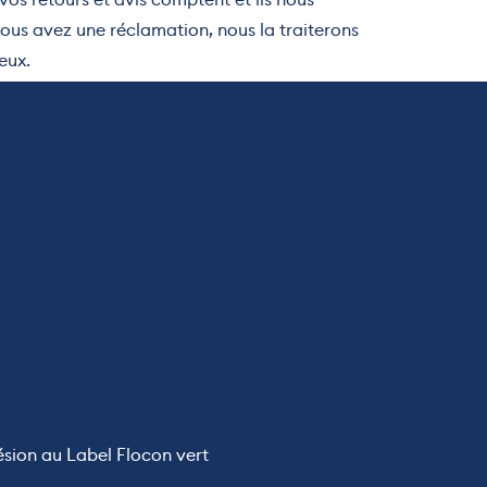
vous avez une réclamation, nous la traiterons
ieux.
hésion au Label Flocon vert