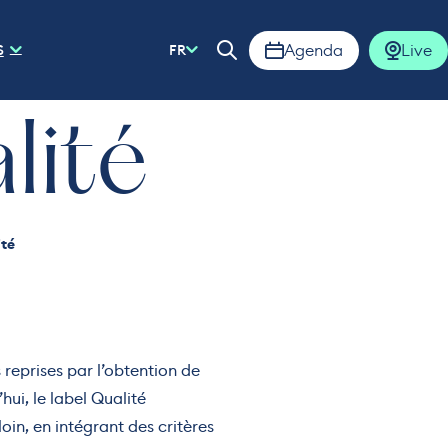
Agenda
Live
S
FR
Ouvrir la barre de rech
lité
té
 reprises par l’obtention de
ui, le label Qualité
 loin, en intégrant des critères