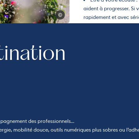
aident à progresser. Si 
paul besson
rapidement et avec sér
tination
?
ccompagnement des professionnels…
ergie, mobilité douce, outils numériques plus sobres ou l’ad