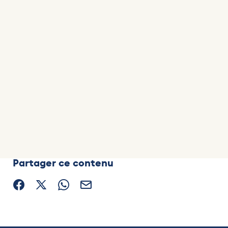
Partager ce contenu
Partager sur Facebook (nouvelle fenêtre)
Partager sur X / Twitter (nouvelle fenêtre)
Partager sur WhatsApp
Partager par mail