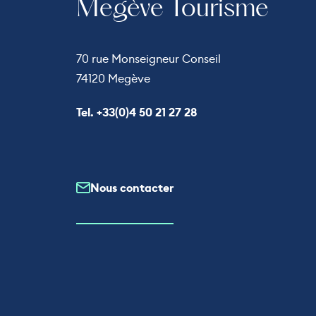
Megève Tourisme
70 rue Monseigneur Conseil
74120 Megève
Appeler le
Tel. +33(0)4 50 21 27 28
Nous contacter