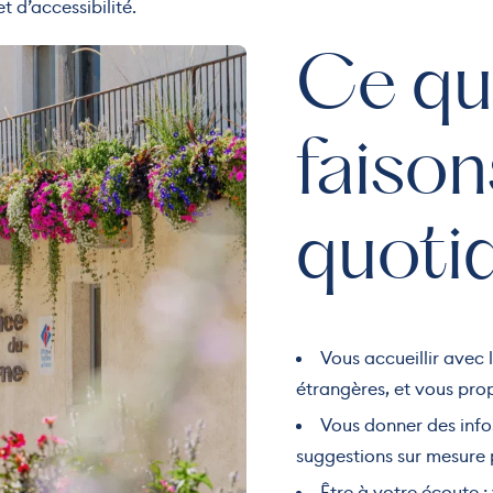
t d’accessibilité.
euri de l, © paul besson
Ce qu
faison
quotid
Vous accueillir avec 
étrangères, et vous prop
Vous donner des infos
suggestions sur mesure 
Être à votre écoute :