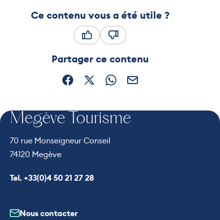
Ce contenu vous a été utile ?
Ce contenu vous a été utile
Ce contenu ne vous a pas été
Partager ce contenu
Partager sur Facebook (nouvelle fenêtre)
Partager sur X / Twitter (nouvelle fe
Partager sur WhatsApp
Partager par mail
Megève Tourisme
70 rue Monseigneur Conseil
74120 Megève
Appeler le
Tel. +33(0)4 50 21 27 28
Nous contacter