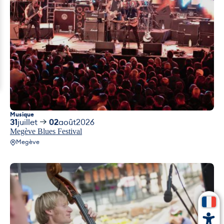
Musique
31
juillet
02
août
2026
Megève Blues Festival
Megève