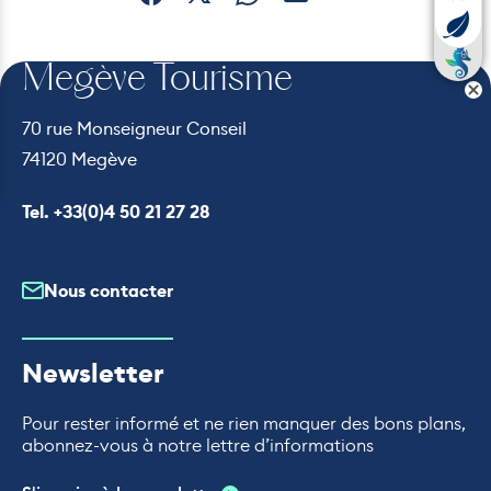
Partager sur Facebook (nouvelle fenêtre)
Partager sur X / Twitter (nouvelle fe
Partager sur WhatsApp
Partager par mail
Megève Tourisme
70 rue Monseigneur Conseil
74120 Megève
Appeler le
Tel. +33(0)4 50 21 27 28
Nous contacter
Newsletter
Pour rester informé et ne rien manquer des bons plans,
abonnez-vous à notre lettre d’informations