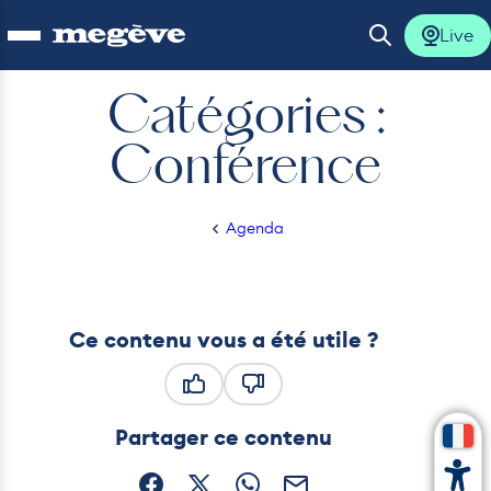
Live
Ouvrir le menu
Ouvrir la 
Catégories :
Conférence
lus
Agenda
lus
/
/
Conférence
Accueil
lus
Ce contenu vous a été utile ?
lus
lus
Ce contenu vous a été utile
Ce contenu ne vous a pas été
Partager ce contenu