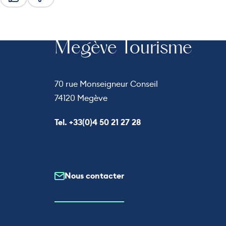
Ce contenu vous a été utile
Ce contenu ne vous a pas été utile
Megève Tourisme
70 rue Monseigneur Conseil
74120 Megève
Appeler le
Tel. +33(0)4 50 21 27 28
Nous contacter