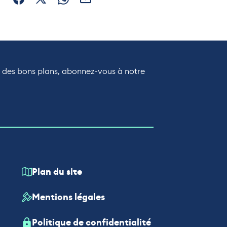
Partager sur Facebook (nouvelle fenêtre)
Partager sur X / Twitter (nouvelle fenêtre)
Partager sur WhatsApp
Partager par mail
r des bons plans, abonnez-vous à notre
Plan du site
Mentions légales
Politique de confidentialité