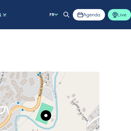
Agenda
Live
S
FR
Ouvrir la barre de rech