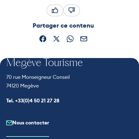
Ce contenu vous a été utile
Ce contenu ne vous a pas été
Partager ce contenu
Partager sur Facebook (nouvelle fenêtre)
Partager sur X / Twitter (nouvelle fe
Partager sur WhatsApp
Partager par mail
Megève Tourisme
70 rue Monseigneur Conseil
74120 Megève
Appeler le
Tel. +33(0)4 50 21 27 28
Nous contacter