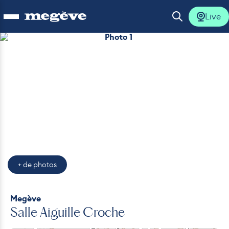
Live
Ouvrir le menu
Ouvrir la 
Photo 1
lus
lus
lus
lus
+ de photos
lus
Megève
Salle Aiguille Croche