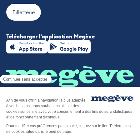
Billetterie
Télécharger l’application Megève
Plan du site
-
Mentions légales
-
Politique de confidentialité
-
Déclaration d’accessibilité
-
Megève tourisme
-
Éditer mes cookies
-
Made with
by
IRIS Interactive
Ce site est protégé par reCAPTCHA. Les
règles de
confidentialité
et les
conditions d'utilisation
de Google