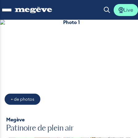
Live
Ouvrir le menu
Ouvrir la 
Photo 1
lus
lus
lus
lus
+ de photos
lus
Megève
Patinoire de plein air