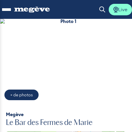
Live
Ouvrir le menu
Ouvrir la 
Photo 1
lus
lus
lus
lus
+ de photos
lus
Megève
Le Bar des Fermes de Marie