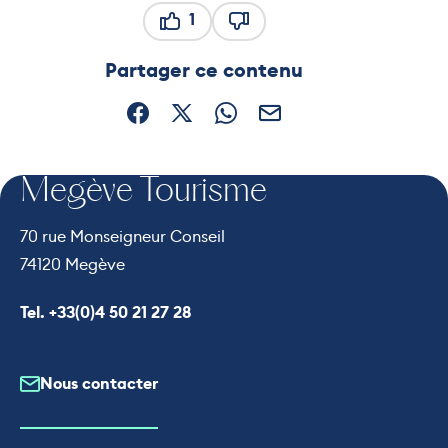
1
Ce contenu vous a été utile
Ce contenu ne vous a pas ét
Partager ce contenu
Partager sur Facebook (nouvelle fenêtre)
Partager sur X / Twitter (nouvelle fe
Partager sur WhatsApp
Partager par mail
Megève Tourisme
70 rue Monseigneur Conseil
74120 Megève
Appeler le
Tel. +33(0)4 50 21 27 28
Nous contacter