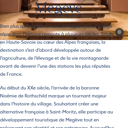
Megève
Bien plus qu’une station de ski, Megève est un village
© Yvon
alpin dont l’histoire remonte à plusieurs siècles. Située
en Haute-Savoie au cœur des Alpes françaises, la
destination s’est d’abord développée autour de
l’agriculture, de l’élevage et de la vie montagnarde
avant de devenir l’une des stations les plus réputées
de France.
Au début du XXe siècle, l’arrivée de la baronne
Noémie de Rothschild marque un tournant majeur
dans l’histoire du village. Souhaitant créer une
alternative française à Saint-Moritz, elle participe au
développement touristique de Megève tout en
préservant son identité et son patrimoine. Aujourd’hui