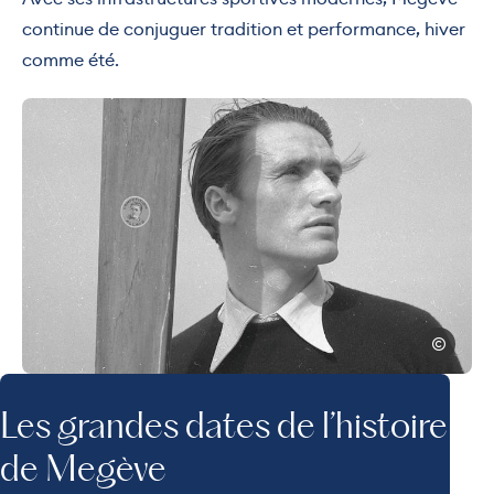
continue de conjuguer tradition et performance, hiver
comme été.
Photo, © © Collection Privée Emile A
© Collectio
Les grandes dates de l’histoire
de Megève