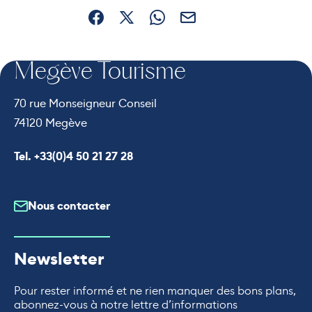
Partager sur Facebook (nouvelle fenêtre)
Partager sur X / Twitter (nouvelle fe
Partager sur WhatsApp
Partager par mail
Megève Tourisme
70 rue Monseigneur Conseil
74120 Megève
Appeler le
Tel. +33(0)4 50 21 27 28
Nous contacter
Newsletter
Pour rester informé et ne rien manquer des bons plans,
abonnez-vous à notre lettre d’informations