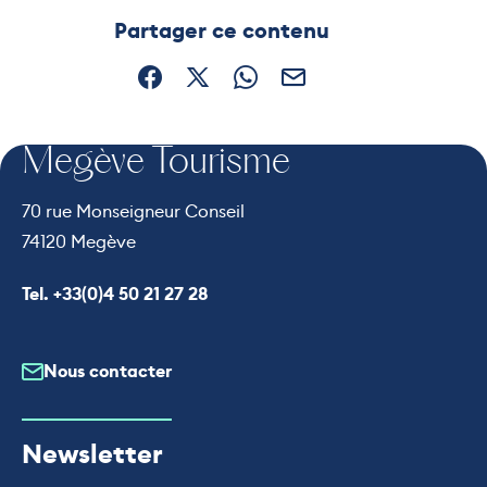
Ce contenu vous a été utile
Ce contenu ne vous a pas été
Partager ce contenu
Partager sur Facebook (nouvelle fenêtre)
Partager sur X / Twitter (nouvelle fe
Partager sur WhatsApp
Partager par mail
Megève Tourisme
70 rue Monseigneur Conseil
74120 Megève
Appeler le
Tel. +33(0)4 50 21 27 28
Nous contacter
Newsletter