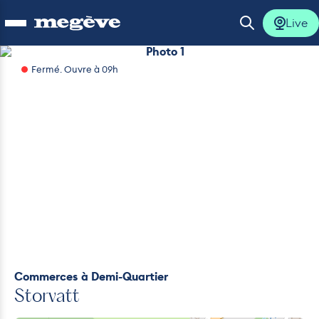
Live
Ouvrir le menu
Ouvrir la 
Photo 1
Fermé. Ouvre à 09h
lus
lus
lus
lus
lus
Commerces
à Demi-Quartier
Storvatt