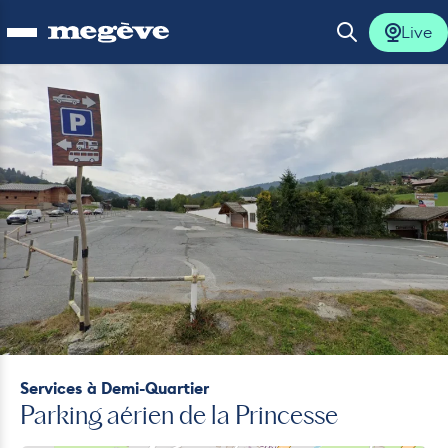
Live
Ouvrir le menu
Ouvrir la 
Photo 1
lus
lus
lus
lus
lus
Services
à Demi-Quartier
Parking aérien de la Princesse