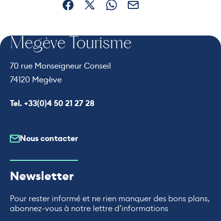
Partager sur Facebook (nouvelle fenêtre)
Partager sur X / Twitter (nouvelle fe
Partager sur WhatsApp
Partager par mail
Megève Tourisme
70 rue Monseigneur Conseil
74120 Megève
Appeler le
Tel. +33(0)4 50 21 27 28
Nous contacter
Newsletter
Pour rester informé et ne rien manquer des bons plans,
abonnez-vous à notre lettre d’informations